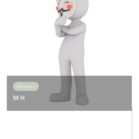
Personer
M H
Mer information kommer
LÄS MER...