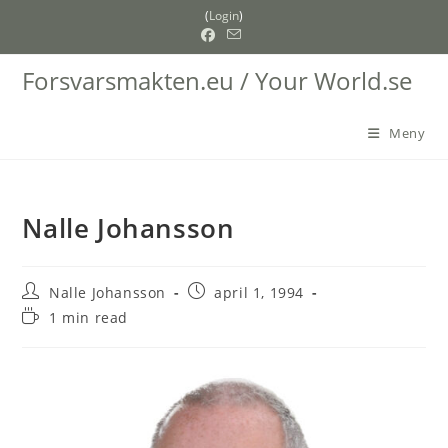
Hoppa
(
Login
)
till
innehållet
Forsvarsmakten.eu / Your World.se
Meny
Nalle Johansson
Inläggsförfattare:
Inlägget
Nalle Johansson
april 1, 1994
publicerat:
Lästid:
1 min read