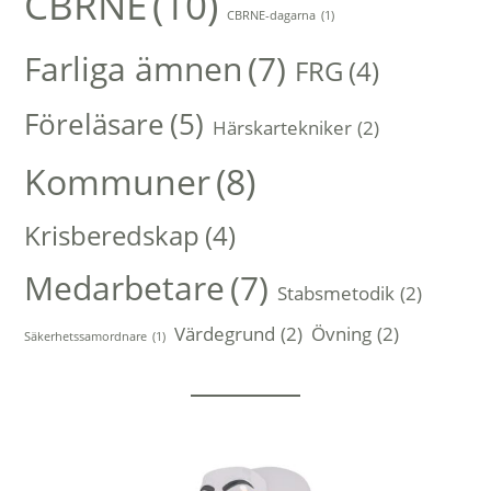
CBRNE
(10)
CBRNE-dagarna
(1)
Farliga ämnen
(7)
FRG
(4)
Föreläsare
(5)
Härskartekniker
(2)
Kommuner
(8)
Krisberedskap
(4)
Medarbetare
(7)
Stabsmetodik
(2)
Värdegrund
(2)
Övning
(2)
Säkerhetssamordnare
(1)