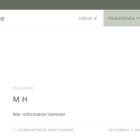
se
Utbud
Medarbetare
PERSONER
M H
Mer information kommer
FÖR
KOMMENTARER INAKTIVERADE
SEPTEMBER 1, 20
M
H