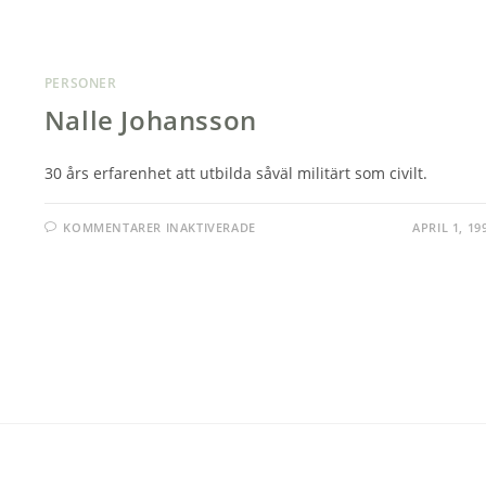
PERSONER
Nalle Johansson
30 års erfarenhet att utbilda såväl militärt som civilt.
FÖR
KOMMENTARER INAKTIVERADE
APRIL 1, 19
NALLE
JOHANSSON