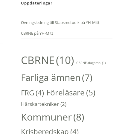
Uppdateringar
Övningsledning till Stabsmetodik på YH-Mitt
CBRNE på YH-Mitt
CBRNE
(10)
CBRNE-dagarna
(1)
Farliga ämnen
(7)
Föreläsare
(5)
FRG
(4)
Härskartekniker
(2)
Kommuner
(8)
Krisberedskap
(4)