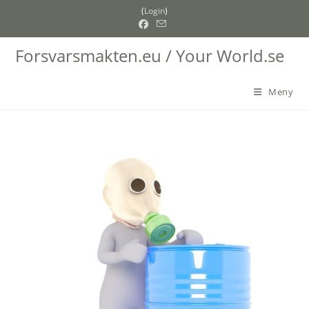
Hoppa
(
Login
)
till
innehållet
Forsvarsmakten.eu / Your World.se
Meny