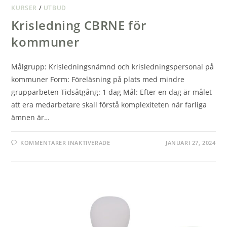
KURSER
/
UTBUD
Krisledning CBRNE för
kommuner
Målgrupp: Krisledningsnämnd och krisledningspersonal på
kommuner Form: Föreläsning på plats med mindre
grupparbeten Tidsåtgång: 1 dag Mål: Efter en dag är målet
att era medarbetare skall förstå komplexiteten när farliga
ämnen är…
FÖR
KOMMENTARER INAKTIVERADE
JANUARI 27, 2024
KRISLEDNING
CBRNE
FÖR
KOMMUNER