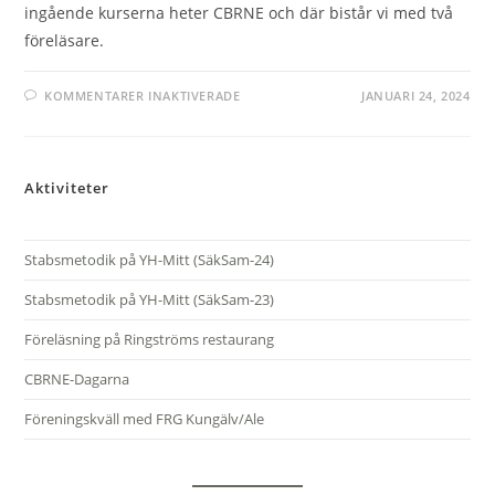
ingående kurserna heter CBRNE och där bistår vi med två
föreläsare.
FÖR
KOMMENTARER INAKTIVERADE
JANUARI 24, 2024
CBRNE
PÅ
YH-
MITT
Aktiviteter
Stabsmetodik på YH-Mitt (SäkSam-24)
Stabsmetodik på YH-Mitt (SäkSam-23)
Föreläsning på Ringströms restaurang
CBRNE-Dagarna
Föreningskväll med FRG Kungälv/Ale