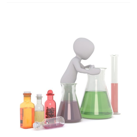
FÖR
FRG