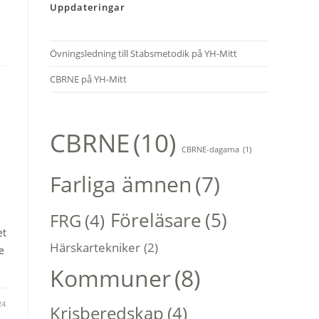
Uppdateringar
Övningsledning till Stabsmetodik på YH-Mitt
CBRNE på YH-Mitt
CBRNE
(10)
CBRNE-dagarna
(1)
Farliga ämnen
(7)
Föreläsare
(5)
FRG
(4)
et
Härskartekniker
(2)
e
Kommuner
(8)
24
Krisberedskap
(4)