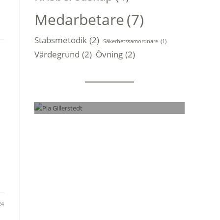
Medarbetare
(7)
Stabsmetodik
(2)
Säkerhetssamordnare
(1)
Värdegrund
(2)
Övning
(2)
Personer
Pia Gillerstedt
Praktisk erfarenhet från både civila och
militära sidan på chefspositioner.
LÄS MER...
24