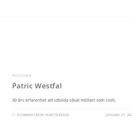
PERSONER
Patric Westfal
30 års erfarenhet att utbilda såväl militärt som civilt.
FÖR
KOMMENTARER INAKTIVERADE
JANUARI 27, 20
PATRIC
WESTFAL