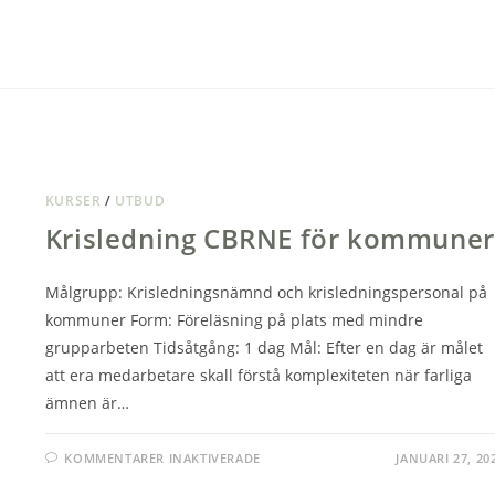
CBRNE
FÖR
FRG
KURSER
/
UTBUD
Krisledning CBRNE för kommuner
Målgrupp: Krisledningsnämnd och krisledningspersonal på
kommuner Form: Föreläsning på plats med mindre
grupparbeten Tidsåtgång: 1 dag Mål: Efter en dag är målet
att era medarbetare skall förstå komplexiteten när farliga
ämnen är…
FÖR
KOMMENTARER INAKTIVERADE
JANUARI 27, 20
KRISLEDNING
CBRNE