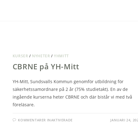
FÖR
KOMMUNER
Personer
Patric Westfal
30 års erfarenhet att utbilda såväl mi
som civilt.
KURSER
/
NYHETER
/
YHMITT
LÄS MER...
CBRNE på YH-Mitt
YH-Mitt, Sundsvalls Kommun genomför utbildning för
säkerhetssamordnare på 2 år (75% studietakt). En av de
ingående kurserna heter CBRNE och där bistår vi med två
föreläsare.
FÖR
KOMMENTARER INAKTIVERADE
JANUARI 24, 20
CBRNE
PÅ
YH-
MITT