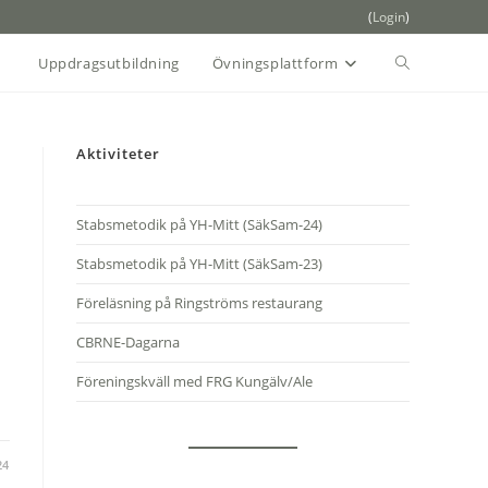
(
Login
)
Slå
Uppdragsutbildning
Övningsplattform
på/av
Aktiviteter
webbplatssö
Stabsmetodik på YH-Mitt (SäkSam-24)
Stabsmetodik på YH-Mitt (SäkSam-23)
Föreläsning på Ringströms restaurang
CBRNE-Dagarna
Föreningskväll med FRG Kungälv/Ale
24