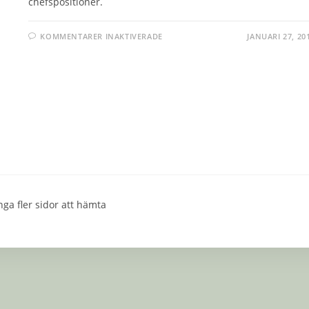
chefspositioner.
FÖR
KOMMENTARER INAKTIVERADE
JANUARI 27, 20
PIA
GILLERSTEDT
nga fler sidor att hämta