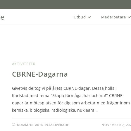
se
Utbud
Medarbetare
AKTIVITETER
CBRNE-Dagarna
Givetvis deltog vi på årets CBRNE-dagar. Dessa hölls i
Karlstad med tema "Skapa förmåga, här och nu!" CBRNE
dagar är mötesplatsen för dig som arbetar med frågor inom
kemiska, biologiska, radiologiska, nukleära…
FÖR
KOMMENTARER INAKTIVERADE
NOVEMBER 7, 20
CBRNE-