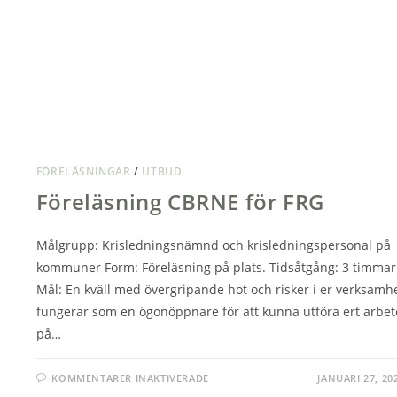
DAGARNA
FÖRELÄSNINGAR
/
UTBUD
Föreläsning CBRNE för FRG
Målgrupp: Krisledningsnämnd och krisledningspersonal på
kommuner Form: Föreläsning på plats. Tidsåtgång: 3 timmar
Mål: En kväll med övergripande hot och risker i er verksamh
fungerar som en ögonöppnare för att kunna utföra ert arbet
på…
FÖR
KOMMENTARER INAKTIVERADE
JANUARI 27, 20
FÖRELÄSNING