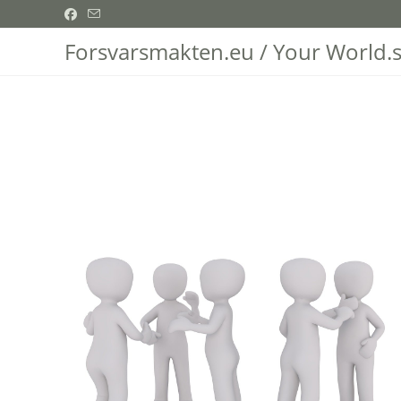
Hoppa
till
Forsvarsmakten.eu / Your World.
innehållet