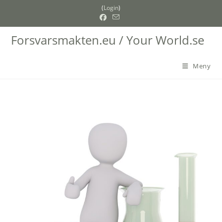
Hoppa
(
Login
)
till
innehållet
Forsvarsmakten.eu / Your World.se
Meny