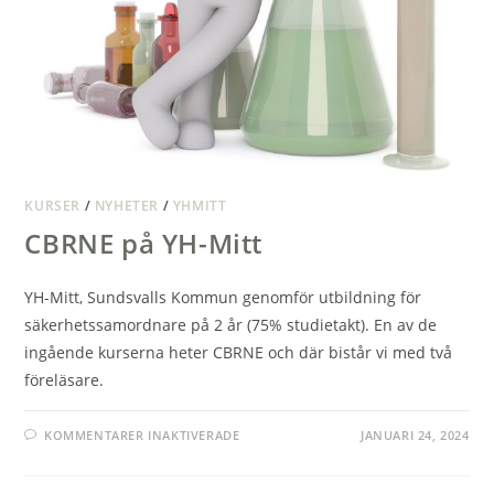
KURSER
/
NYHETER
/
YHMITT
CBRNE på YH-Mitt
YH-Mitt, Sundsvalls Kommun genomför utbildning för
säkerhetssamordnare på 2 år (75% studietakt). En av de
ingående kurserna heter CBRNE och där bistår vi med två
föreläsare.
FÖR
KOMMENTARER INAKTIVERADE
JANUARI 24, 2024
CBRNE
PÅ
YH-
MITT