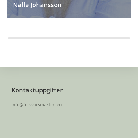
Nalle Johansson
30 års erfarenhet att utbilda såväl militärt som civilt.
LÄS MER...
Kontaktuppgifter
info@forsvarsmakten.eu