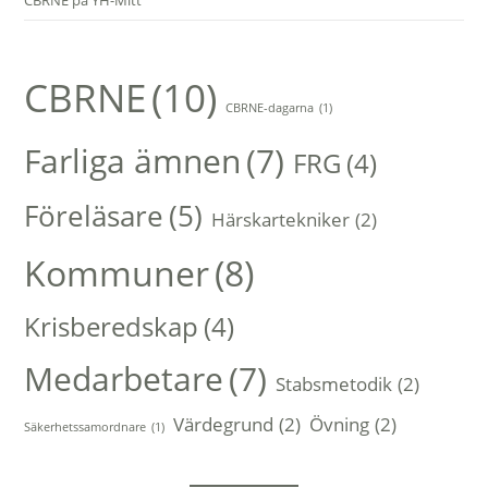
CBRNE på YH-Mitt
CBRNE
(10)
CBRNE-dagarna
(1)
Farliga ämnen
(7)
FRG
(4)
Föreläsare
(5)
Härskartekniker
(2)
Kommuner
(8)
Krisberedskap
(4)
Medarbetare
(7)
Stabsmetodik
(2)
Värdegrund
(2)
Övning
(2)
Säkerhetssamordnare
(1)