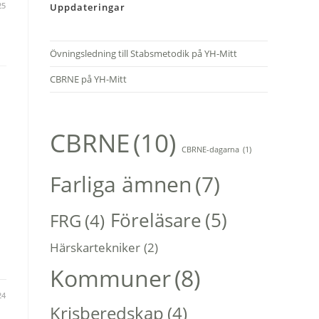
25
Uppdateringar
Övningsledning till Stabsmetodik på YH-Mitt
CBRNE på YH-Mitt
CBRNE
(10)
CBRNE-dagarna
(1)
Farliga ämnen
(7)
Föreläsare
(5)
FRG
(4)
Härskartekniker
(2)
Kommuner
(8)
24
Krisberedskap
(4)