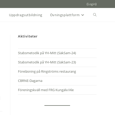
(
Login
)
Slå
Uppdragsutbildning
Övningsplattform
på/av
Aktiviteter
webbplatssö
Stabsmetodik på YH-Mitt (SäkSam-24)
Stabsmetodik på YH-Mitt (SäkSam-23)
Föreläsning på Ringströms restaurang
CBRNE-Dagarna
Föreningskväll med FRG Kungälv/Ale
t