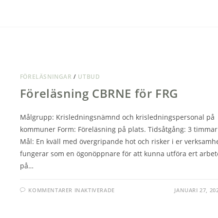
FÖRELÄSNINGAR
/
UTBUD
Föreläsning CBRNE för FRG
Målgrupp: Krisledningsnämnd och krisledningspersonal på
kommuner Form: Föreläsning på plats. Tidsåtgång: 3 timmar
Mål: En kväll med övergripande hot och risker i er verksamh
fungerar som en ögonöppnare för att kunna utföra ert arbet
på…
FÖR
KOMMENTARER INAKTIVERADE
JANUARI 27, 20
FÖRELÄSNING
CBRNE
FÖR
FRG