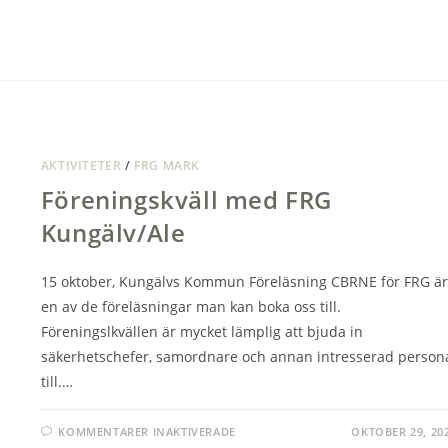
AKTIVITETER
/
FRG MARK
Föreningskväll med FRG
Kungälv/Ale
15 oktober, Kungälvs Kommun Föreläsning CBRNE för FRG är
en av de föreläsningar man kan boka oss till.
Föreningslkvällen är mycket lämplig att bjuda in
säkerhetschefer, samordnare och annan intresserad person
till.…
FÖR
KOMMENTARER INAKTIVERADE
OKTOBER 29, 20
FÖRENINGSKVÄLL