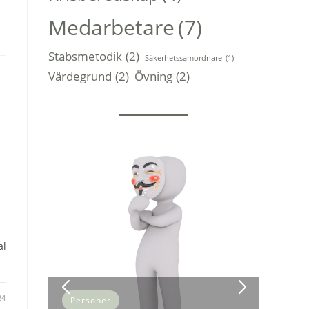
Medarbetare
(7)
Stabsmetodik
(2)
Säkerhetssamordnare
(1)
Värdegrund
(2)
Övning
(2)
al
24
Personer