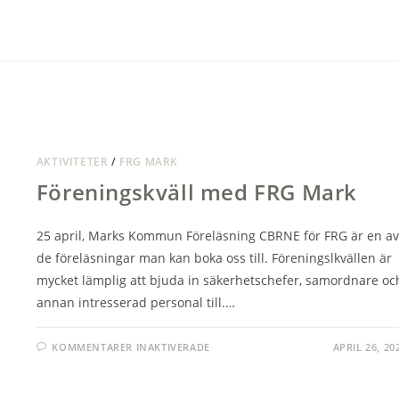
MED
FRG
KUNGÄLV/ALE
Personer
Patric Westfal
30 års erfarenhet att utbilda såväl mi
som civilt.
AKTIVITETER
/
FRG MARK
LÄS MER...
Föreningskväll med FRG Mark
25 april, Marks Kommun Föreläsning CBRNE för FRG är en av
de föreläsningar man kan boka oss till. Föreningslkvällen är
mycket lämplig att bjuda in säkerhetschefer, samordnare oc
annan intresserad personal till.…
FÖR
KOMMENTARER INAKTIVERADE
APRIL 26, 20
FÖRENINGSKVÄLL
MED
FRG
MARK