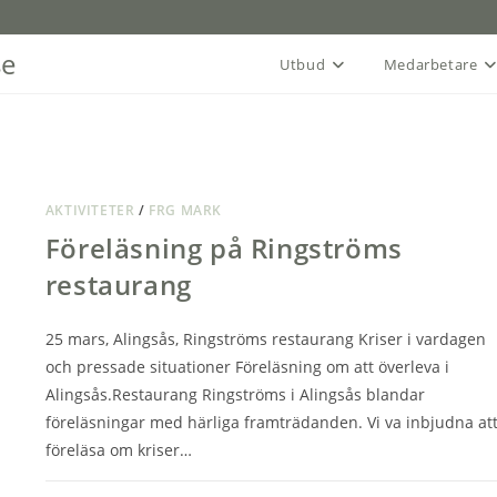
se
Utbud
Medarbetare
AKTIVITETER
/
FRG MARK
Föreläsning på Ringströms
restaurang
25 mars, Alingsås, Ringströms restaurang Kriser i vardagen
och pressade situationer Föreläsning om att överleva i
Alingsås.Restaurang Ringströms i Alingsås blandar
föreläsningar med härliga framträdanden. Vi va inbjudna at
föreläsa om kriser…