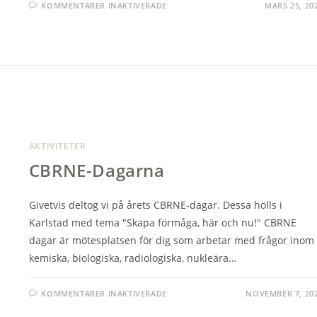
FÖR
KOMMENTARER INAKTIVERADE
MARS 25, 20
FÖRELÄSNING
PÅ
RINGSTRÖMS
RESTAURANG
AKTIVITETER
CBRNE-Dagarna
Givetvis deltog vi på årets CBRNE-dagar. Dessa hölls i
Karlstad med tema "Skapa förmåga, här och nu!" CBRNE
dagar är mötesplatsen för dig som arbetar med frågor inom
kemiska, biologiska, radiologiska, nukleära…
FÖR
KOMMENTARER INAKTIVERADE
NOVEMBER 7, 20
CBRNE-
DAGARNA