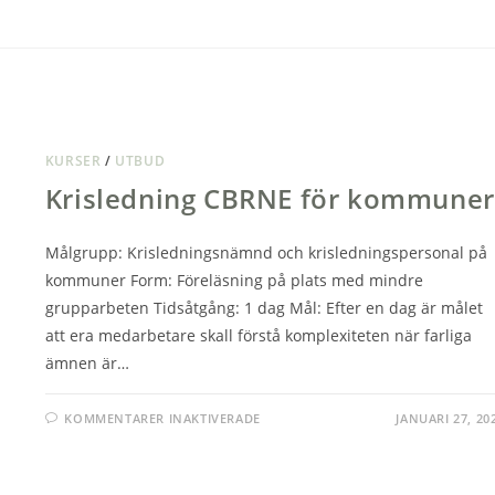
KURSER
/
UTBUD
Krisledning CBRNE för kommuner
Målgrupp: Krisledningsnämnd och krisledningspersonal på
kommuner Form: Föreläsning på plats med mindre
grupparbeten Tidsåtgång: 1 dag Mål: Efter en dag är målet
att era medarbetare skall förstå komplexiteten när farliga
ämnen är…
FÖR
KOMMENTARER INAKTIVERADE
JANUARI 27, 20
KRISLEDNING
CBRNE
FÖR
KOMMUNER