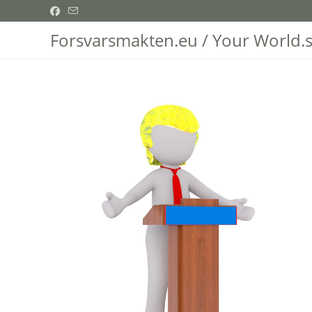
Hoppa
till
Forsvarsmakten.eu / Your World.
innehållet